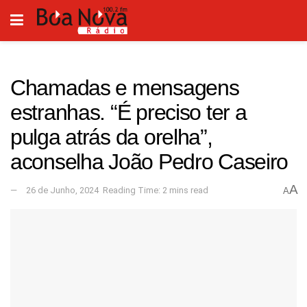
Chamadas e mensagens
estranhas. “É preciso ter a
pulga atrás da orelha”,
aconselha João Pedro Caseiro
A
26 de Junho, 2024
Reading Time: 2 mins read
A