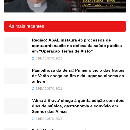
As mais recentes
Região: ASAE instaura 45 processos de
contraordenação na defesa da saúde pública
em “Operação Terras de Xisto”
8 DE AGOSTO, 2026
Pampilhosa da Serra: Primeiro ciclo das Noites
de Verão chega ao fim e dá lugar ao cinema ao
ar livre
8 DE AGOSTO, 2026
‘Alma à Brava’ chega à quinta edição com dois
dias de música, gastronomia e convívio em
Senhor das Almas
7 DE AGOSTO, 2026