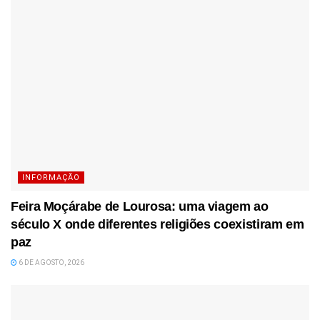
INFORMAÇÃO
Feira Moçárabe de Lourosa: uma viagem ao
século X onde diferentes religiões coexistiram em
paz
6 DE AGOSTO, 2026