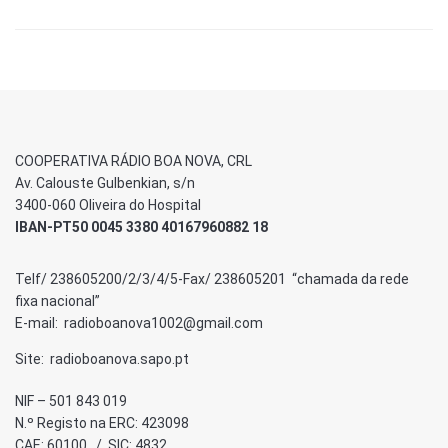
COOPERATIVA RÁDIO BOA NOVA, CRL
Av. Calouste Gulbenkian, s/n
3400-060 Oliveira do Hospital
IBAN-PT50 0045 3380 40167960882 18
Telf/ 238605200/2/3/4/5-Fax/ 238605201 “chamada da rede
fixa nacional”
E-mail: radioboanova1002@gmail.com
Site: radioboanova.sapo.pt
NIF – 501 843 019
N.º Registo na ERC: 423098
CAE: 60100 / SIC: 4832