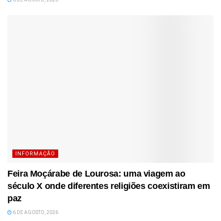
INFORMAÇÃO
Feira Moçárabe de Lourosa: uma viagem ao
século X onde diferentes religiões coexistiram em
paz
6 DE AGOSTO, 2026