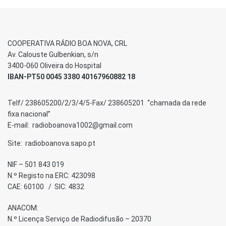
COOPERATIVA RÁDIO BOA NOVA, CRL
Av. Calouste Gulbenkian, s/n
3400-060 Oliveira do Hospital
IBAN-PT50 0045 3380 40167960882 18
Telf/ 238605200/2/3/4/5-Fax/ 238605201 “chamada da rede
fixa nacional”
E-mail: radioboanova1002@gmail.com
Site: radioboanova.sapo.pt
NIF – 501 843 019
N.º Registo na ERC: 423098
CAE: 60100 / SIC: 4832
ANACOM:
N.º Licença Serviço de Radiodifusão – 20370