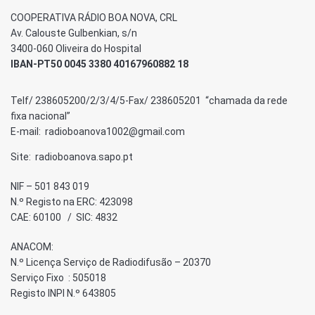
COOPERATIVA RÁDIO BOA NOVA, CRL
Av. Calouste Gulbenkian, s/n
3400-060 Oliveira do Hospital
IBAN-PT50 0045 3380 40167960882 18
Telf/ 238605200/2/3/4/5-Fax/ 238605201 “chamada da rede
fixa nacional”
E-mail: radioboanova1002@gmail.com
Site: radioboanova.sapo.pt
NIF – 501 843 019
N.º Registo na ERC: 423098
CAE: 60100 / SIC: 4832
ANACOM:
N.º Licença Serviço de Radiodifusão – 20370
Serviço Fixo : 505018
Registo INPI N.º 643805