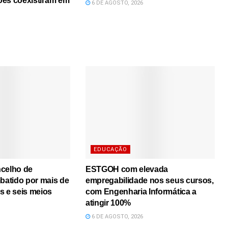
iões coexistiram em
6 DE AGOSTO, 2026
EDUCAÇÃO
ncelho de
ESTGOH com elevada
atido por mais de
empregabilidade nos seus cursos,
s e seis meios
com Engenharia Informática a
atingir 100%
6 DE AGOSTO, 2026