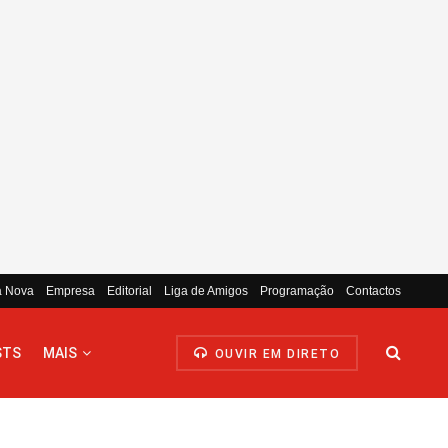
a Nova
Empresa
Editorial
Liga de Amigos
Programação
Contactos
STS
MAIS
OUVIR EM DIRETO