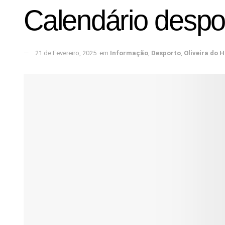
Calendário despo
21 de Fevereiro, 2025
em
Informação
,
Desporto
,
Oliveira do H