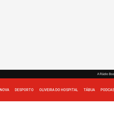
A Rádio Bo
 NOVA
DESPORTO
OLIVEIRA DO HOSPITAL
TÁBUA
PODCA