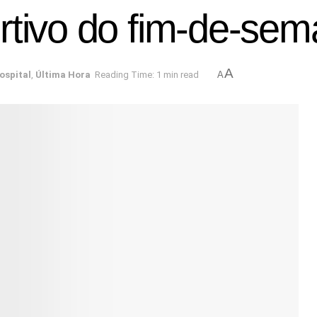
rtivo do fim-de-se
A
ospital
,
Última Hora
Reading Time: 1 min read
A