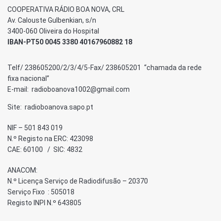
COOPERATIVA RÁDIO BOA NOVA, CRL
Av. Calouste Gulbenkian, s/n
3400-060 Oliveira do Hospital
IBAN-PT50 0045 3380 40167960882 18
Telf/ 238605200/2/3/4/5-Fax/ 238605201 “chamada da rede
fixa nacional”
E-mail: radioboanova1002@gmail.com
Site: radioboanova.sapo.pt
NIF – 501 843 019
N.º Registo na ERC: 423098
CAE: 60100 / SIC: 4832
ANACOM:
N.º Licença Serviço de Radiodifusão – 20370
Serviço Fixo : 505018
Registo INPI N.º 643805