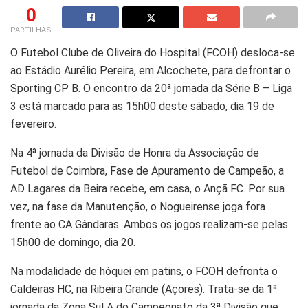
0
PARTILHAS
O Futebol Clube de Oliveira do Hospital (FCOH) desloca-se
ao Estádio Aurélio Pereira, em Alcochete, para defrontar o
Sporting CP B. O encontro da 20ª jornada da Série B – Liga
3 está marcado para as 15h00 deste sábado, dia 19 de
fevereiro.
Na 4ª jornada da Divisão de Honra da Associação de
Futebol de Coimbra, Fase de Apuramento de Campeão, a
AD Lagares da Beira recebe, em casa, o Ançã FC. Por sua
vez, na fase da Manutenção, o Nogueirense joga fora
frente ao CA Gândaras. Ambos os jogos realizam-se pelas
15h00 de domingo, dia 20.
Na modalidade de hóquei em patins, o FCOH defronta o
Caldeiras HC, na Ribeira Grande (Açores). Trata-se da 1ª
jornada da Zona Sul A do Campeonato da 3ª Divisão que