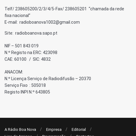
Telf/ 238605200/2/3/4/5-Fax/ 238605201 “chamada da rede
fixa nacional”
E-mail: radioboanova1002@gmail.com
Site: radioboanova.sapo.pt
NIF – 501 843 019
N.º Registo na ERC: 423098
CAE: 60100 / SIC: 4832
ANACOM:
N.º Licença Serviço de Radiodifusão – 20370
Serviço Fixo : 505018
Registo INPI N.º 643805
A Rádio Boa Nova
Empresa
Editorial