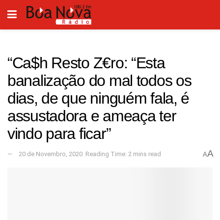
“Ca$h Resto Z€ro: “Esta
banalização do mal todos os
dias, de que ninguém fala, é
assustadora e ameaça ter
vindo para ficar”
A
20 de Novembro, 2020
Reading Time: 2 mins read
A