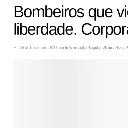
Bombeiros que v
liberdade. Corpo
26 de Novembro, 2025
em
Informação
,
Região
,
Última Hora