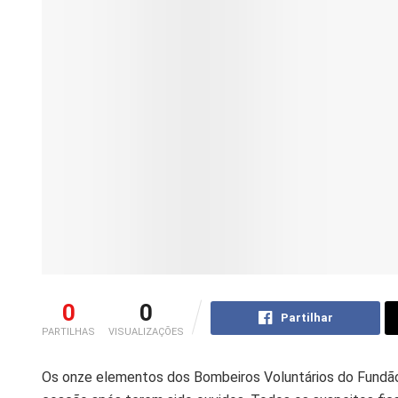
0
0
Partilhar
PARTILHAS
VISUALIZAÇÕES
Os onze elementos dos Bombeiros Voluntários do Fundão