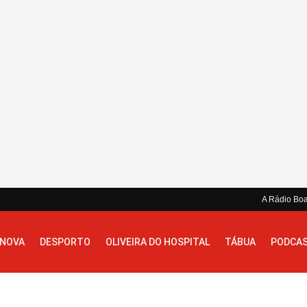
A Rádio Bo
 NOVA
DESPORTO
OLIVEIRA DO HOSPITAL
TÁBUA
PODCA