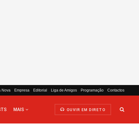
a Nova
Empresa
Editorial
Liga de Amigos
Programação
Contactos
STS
MAIS
OUVIR EM DIRETO