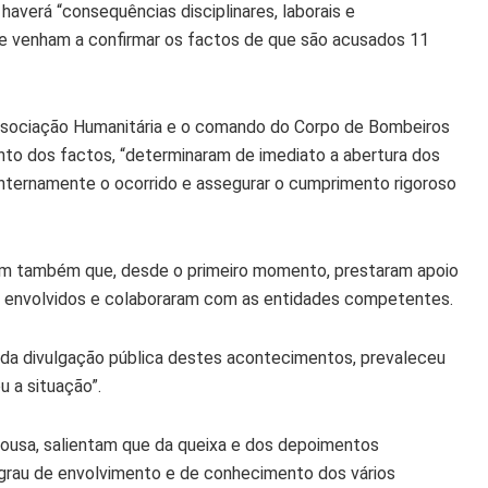
averá “consequências disciplinares, laborais e
o se venham a confirmar os factos de que são acusados 11
Associação Humanitária e o comando do Corpo de Bombeiros
to dos factos, “determinaram de imediato a abertura dos
 internamente o ocorrido e assegurar o cumprimento rigoroso
am também que, desde o primeiro momento, prestaram apoio
os envolvidos e colaboraram com as entidades competentes.
 da divulgação pública destes acontecimentos, prevaleceu
 a situação”.
usa, salientam que da queixa e dos depoimentos
o grau de envolvimento e de conhecimento dos vários