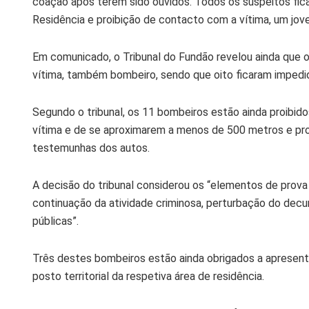
coação após terem sido ouvidos. Todos os suspeitos fi
Residência e proibição de contacto com a vítima, um jov
Em comunicado, o Tribunal do Fundão revelou ainda que 
vítima, também bombeiro, sendo que oito ficaram impedi
Segundo o tribunal, os 11 bombeiros estão ainda proibido
vítima e de se aproximarem a menos de 500 metros e pro
testemunhas dos autos.
A decisão do tribunal considerou os “elementos de prova
continuação da atividade criminosa, perturbação do decu
públicas”.
Três destes bombeiros estão ainda obrigados a apresenta
posto territorial da respetiva área de residência.