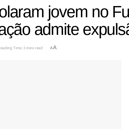
iolaram jovem no F
ração admite expuls
A
Reading Time: 3 mins read
A