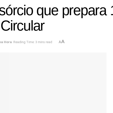
sórcio que prepara
Circular
A
ma Hora
Reading Time: 3 mins read
A