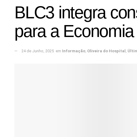
BLC3 integra con
para a Economia 
24 de Junho, 2025
em
Informação
,
Oliveira do Hospital
,
Últi