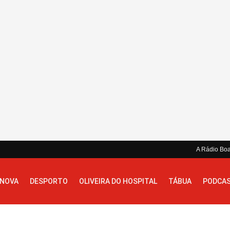
A Rádio Bo
 NOVA
DESPORTO
OLIVEIRA DO HOSPITAL
TÁBUA
PODCA