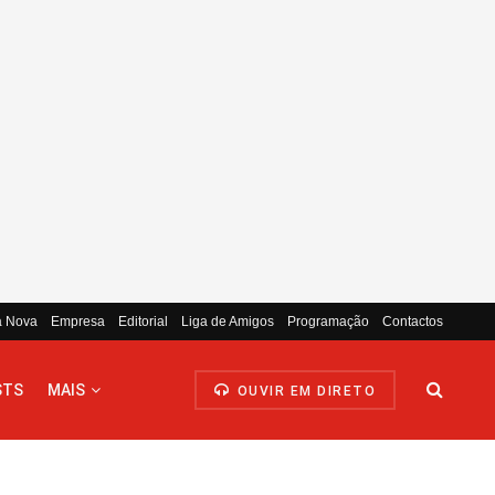
a Nova
Empresa
Editorial
Liga de Amigos
Programação
Contactos
STS
MAIS
OUVIR EM DIRETO