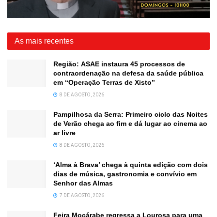
As mais recentes
Região: ASAE instaura 45 processos de
contraordenação na defesa da saúde pública
em “Operação Terras de Xisto”
8 DE AGOSTO, 2026
Pampilhosa da Serra: Primeiro ciclo das Noites
de Verão chega ao fim e dá lugar ao cinema ao
ar livre
8 DE AGOSTO, 2026
‘Alma à Brava’ chega à quinta edição com dois
dias de música, gastronomia e convívio em
Senhor das Almas
7 DE AGOSTO, 2026
Feira Moçárabe regressa a Lourosa para uma