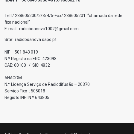
Telf/ 238605200/2/3/4/5-Fax/ 238605201 “chamada da rede
fixa nacional”
E-mail: radioboanova1002@gmail.com
Site: radioboanova.sapo.pt
NIF – 501 843 019
N.º Registo na ERC: 423098
CAE: 60100 / SIC: 4832
ANACOM:
N.º Licença Serviço de Radiodifusão – 20370
Serviço Fixo : 505018
Registo INPI N.º 643805