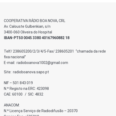
COOPERATIVA RÁDIO BOA NOVA, CRL
Av. Calouste Gulbenkian, s/n
3400-060 Oliveira do Hospital
IBAN-PT50 0045 3380 40167960882 18
Telf/ 238605200/2/3/4/5-Fax/ 238605201 “chamada da rede
fixa nacional”
E-mail: radioboanova1002@gmail.com
Site: radioboanova.sapo.pt
NIF – 501 843 019
N.º Registo na ERC: 423098
CAE: 60100 / SIC: 4832
ANACOM:
N.º Licença Serviço de Radiodifusão – 20370