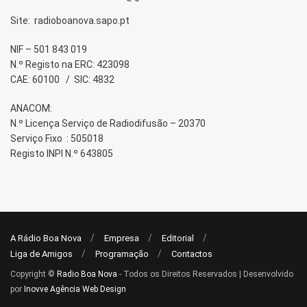
Site: radioboanova.sapo.pt
NIF – 501 843 019
N.º Registo na ERC: 423098
CAE: 60100 / SIC: 4832
ANACOM:
N.º Licença Serviço de Radiodifusão – 20370
Serviço Fixo : 505018
Registo INPI N.º 643805
A Rádio Boa Nova
Empresa
Editorial
Liga de Amigos
Programação
Contactos
Copyright ©
Radio Boa Nova
- Todos os Direitos Reservados | Desenvolvido
por
Inovve Agência Web Design