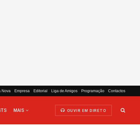
a Nova
Empresa
Editorial
Liga de Amigos
Programação
Contactos
STS
MAIS
OUVIR EM DIRETO