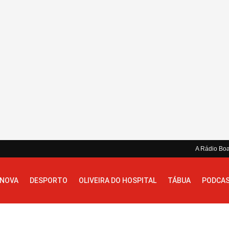
A Rádio Bo
 NOVA
DESPORTO
OLIVEIRA DO HOSPITAL
TÁBUA
PODCA