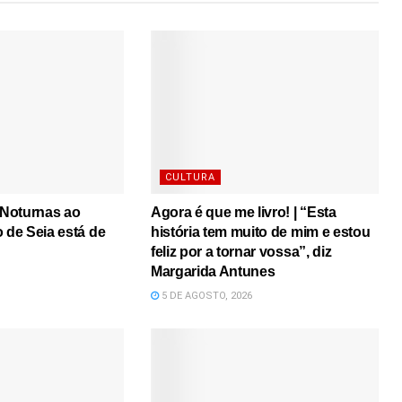
CULTURA
s Noturnas ao
Agora é que me livro! | “Esta
o de Seia está de
história tem muito de mim e estou
feliz por a tornar vossa”, diz
Margarida Antunes
5 DE AGOSTO, 2026