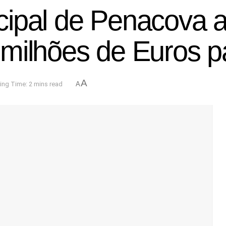
cipal de Penacova 
milhões de Euros p
A
ing Time: 2 mins read
A