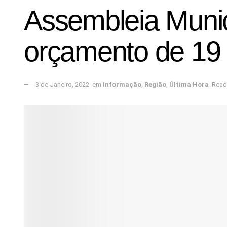
Assembleia Muni
orçamento de 19 
3 de Janeiro, 2022
em
Informação
,
Região
,
Última Hora
Read