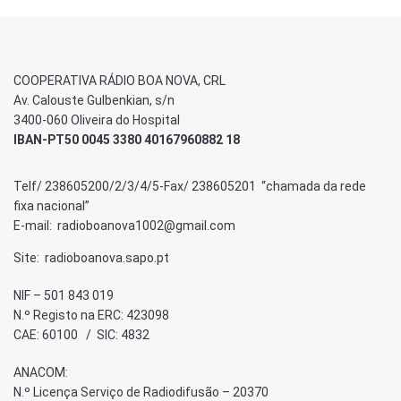
COOPERATIVA RÁDIO BOA NOVA, CRL
Av. Calouste Gulbenkian, s/n
3400-060 Oliveira do Hospital
IBAN-PT50 0045 3380 40167960882 18
Telf/ 238605200/2/3/4/5-Fax/ 238605201 “chamada da rede
fixa nacional”
E-mail: radioboanova1002@gmail.com
Site: radioboanova.sapo.pt
NIF – 501 843 019
N.º Registo na ERC: 423098
CAE: 60100 / SIC: 4832
ANACOM:
N.º Licença Serviço de Radiodifusão – 20370