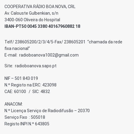
COOPERATIVA RÁDIO BOA NOVA, CRL
Av. Calouste Gulbenkian, s/n
3400-060 Oliveira do Hospital
IBAN-PT50 0045 3380 40167960882 18
Telf/ 238605200/2/3/4/5-Fax/ 238605201 “chamada da rede
fixa nacional”
E-mail: radioboanova1002@gmail.com
Site: radioboanova.sapo.pt
NIF – 501 843 019
N.º Registo na ERC: 423098
CAE: 60100 / SIC: 4832
ANACOM:
N.º Licença Serviço de Radiodifusão – 20370
Serviço Fixo : 505018
Registo INPI N.º 643805