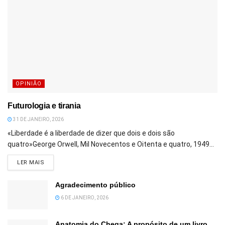
OPINIÃO
Futurologia e tirania
31 DE JANEIRO, 2026
«Liberdade é a liberdade de dizer que dois e dois são
quatro»George Orwell, Mil Novecentos e Oitenta e quatro, 1949...
DETAILS
LER MAIS
Agradecimento público
6 DE JANEIRO, 2026
Anatomia do Chega: A propósito de um livro