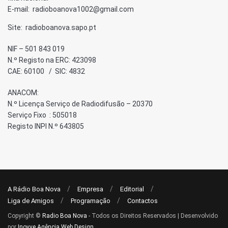
E-mail: radioboanova1002@gmail.com
Site: radioboanova.sapo.pt
NIF – 501 843 019
N.º Registo na ERC: 423098
CAE: 60100 / SIC: 4832
ANACOM:
N.º Licença Serviço de Radiodifusão – 20370
Serviço Fixo : 505018
Registo INPI N.º 643805
A Rádio Boa Nova
Empresa
Editorial
Liga de Amigos
Programação
Contactos
Copyright ©
Radio Boa Nova
- Todos os Direitos Reservados | Desenvolvido
por
Inovve Agência Web Design