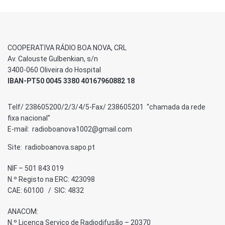
COOPERATIVA RÁDIO BOA NOVA, CRL
Av. Calouste Gulbenkian, s/n
3400-060 Oliveira do Hospital
IBAN-PT50 0045 3380 40167960882 18
Telf/ 238605200/2/3/4/5-Fax/ 238605201 “chamada da rede
fixa nacional”
E-mail: radioboanova1002@gmail.com
Site: radioboanova.sapo.pt
NIF – 501 843 019
N.º Registo na ERC: 423098
CAE: 60100 / SIC: 4832
ANACOM:
N.º Licença Serviço de Radiodifusão – 20370