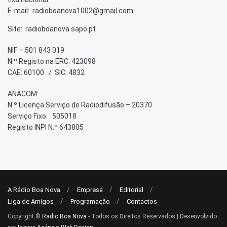
E-mail: radioboanova1002@gmail.com
Site: radioboanova.sapo.pt
NIF – 501 843 019
N.º Registo na ERC: 423098
CAE: 60100 / SIC: 4832
ANACOM:
N.º Licença Serviço de Radiodifusão – 20370
Serviço Fixo : 505018
Registo INPI N.º 643805
A Rádio Boa Nova
Empresa
Editorial
Liga de Amigos
Programação
Contactos
Copyright ©
Radio Boa Nova
- Todos os Direitos Reservados | Desenvolvido