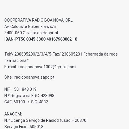
COOPERATIVA RÁDIO BOA NOVA, CRL
Av. Calouste Gulbenkian, s/n
3400-060 Oliveira do Hospital
IBAN-PT50 0045 3380 40167960882 18
Telf/ 238605200/2/3/4/5-Fax/ 238605201 “chamada da rede
fixa nacional”
E-mail: radioboanova1002@gmail.com
Site: radioboanova.sapo.pt
NIF – 501 843 019
N.º Registo na ERC: 423098
CAE: 60100 / SIC: 4832
ANACOM:
N.º Licença Serviço de Radiodifusão – 20370
Serviço Fixo : 505018