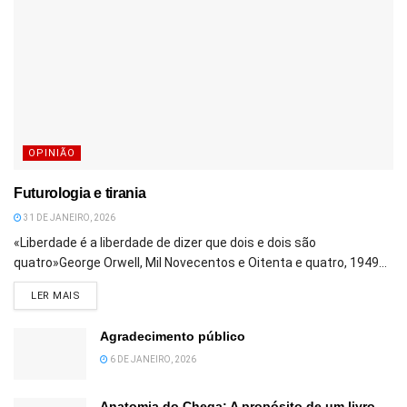
OPINIÃO
Futurologia e tirania
31 DE JANEIRO, 2026
«Liberdade é a liberdade de dizer que dois e dois são
quatro»George Orwell, Mil Novecentos e Oitenta e quatro, 1949...
DETAILS
LER MAIS
Agradecimento público
6 DE JANEIRO, 2026
Anatomia do Chega: A propósito de um livro