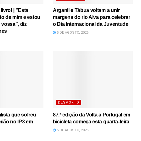
ivro! | “Esta
Arganil e Tábua voltam a unir
ito de mim e estou
margens do rio Alva para celebrar
r vossa”, diz
o Dia Internacional da Juventude
nes
5 DE AGOSTO, 2026
DESPORTO
lista que sofreu
87.ª edição da Volta a Portugal em
mião no IP3 em
bicicleta começa esta quarta-feira
5 DE AGOSTO, 2026