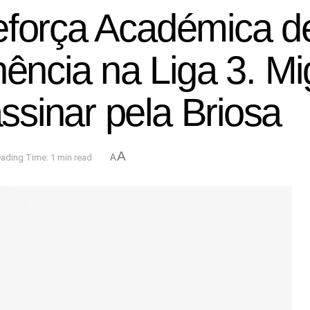
eforça Académica de
ncia na Liga 3. Mi
sinar pela Briosa
A
ading Time: 1 min read
A