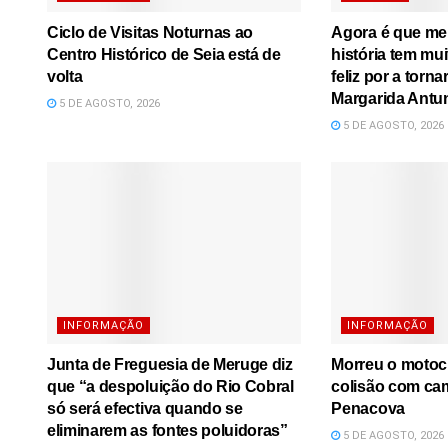
Ciclo de Visitas Noturnas ao
Agora é que me l
Centro Histórico de Seia está de
história tem mu
volta
feliz por a torna
Margarida Antu
5 DE AGOSTO, 2026
5 DE AGOSTO, 2026
INFORMAÇÃO
INFORMAÇÃO
Junta de Freguesia de Meruge diz
Morreu o motoci
que “a despoluição do Rio Cobral
colisão com ca
só será efectiva quando se
Penacova
eliminarem as fontes poluidoras”
5 DE AGOSTO, 2026