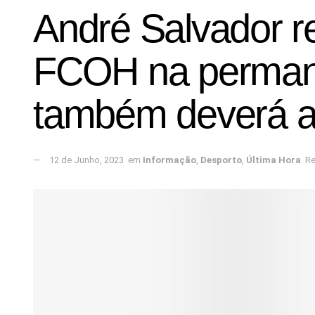
André Salvador r
FCOH na permanê
também deverá as
12 de Junho, 2023
em
Informação
,
Desporto
,
Última Hora
Re