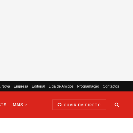
a Nova
Empresa
Editorial
Liga de Amigos
Programação
Contactos
STS
MAIS
OUVIR EM DIRETO