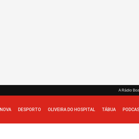
A Rádio Bo
 NOVA
DESPORTO
OLIVEIRA DO HOSPITAL
TÁBUA
PODCA