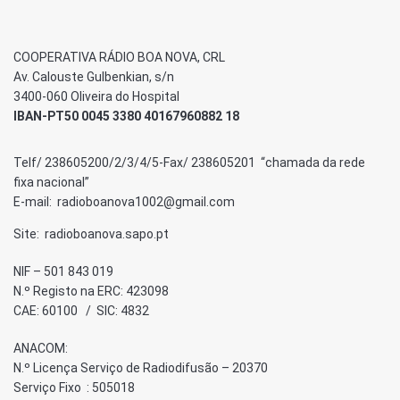
COOPERATIVA RÁDIO BOA NOVA, CRL
Av. Calouste Gulbenkian, s/n
3400-060 Oliveira do Hospital
IBAN-PT50 0045 3380 40167960882 18
Telf/ 238605200/2/3/4/5-Fax/ 238605201 “chamada da rede
fixa nacional”
E-mail: radioboanova1002@gmail.com
Site: radioboanova.sapo.pt
NIF – 501 843 019
N.º Registo na ERC: 423098
CAE: 60100 / SIC: 4832
ANACOM:
N.º Licença Serviço de Radiodifusão – 20370
Serviço Fixo : 505018