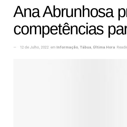
Ana Abrunhosa pr
competências par
12 de Julho, 2022
em
Informação
,
Tábua
,
Última Hora
Readi