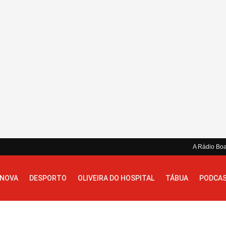
A Rádio Bo
 NOVA
DESPORTO
OLIVEIRA DO HOSPITAL
TÁBUA
PODCA