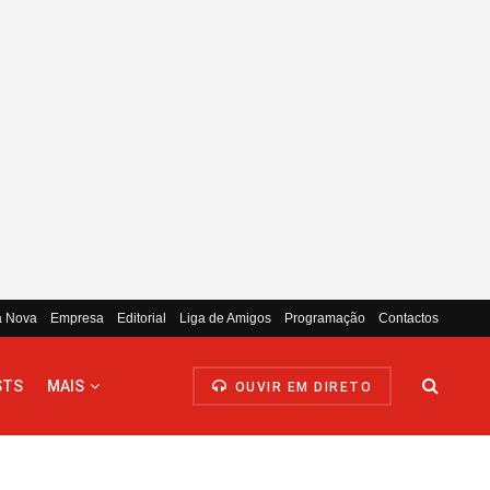
a Nova
Empresa
Editorial
Liga de Amigos
Programação
Contactos
STS
MAIS
OUVIR EM DIRETO