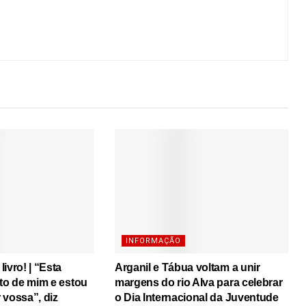
INFORMAÇÃO
ivro! | “Esta
Arganil e Tábua voltam a unir
ito de mim e estou
margens do rio Alva para celebrar
r vossa”, diz
o Dia Internacional da Juventude