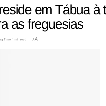
eside em Tábua à t
a as freguesias
A
ng Time: 1 min read
A