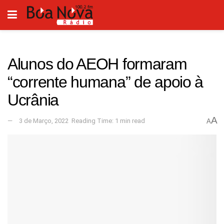
Alunos do AEOH formaram
“corrente humana” de apoio à
Ucrânia
A
3 de Março, 2022
Reading Time: 1 min read
A