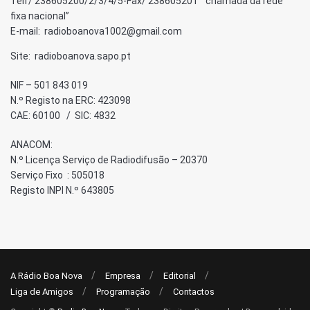
Telf/ 238605200/2/3/4/5-Fax/ 238605201 “chamada da rede
fixa nacional”
E-mail: radioboanova1002@gmail.com
Site: radioboanova.sapo.pt
NIF – 501 843 019
N.º Registo na ERC: 423098
CAE: 60100 / SIC: 4832
ANACOM:
N.º Licença Serviço de Radiodifusão – 20370
Serviço Fixo : 505018
Registo INPI N.º 643805
A Rádio Boa Nova
Empresa
Editorial
Liga de Amigos
Programação
Contactos