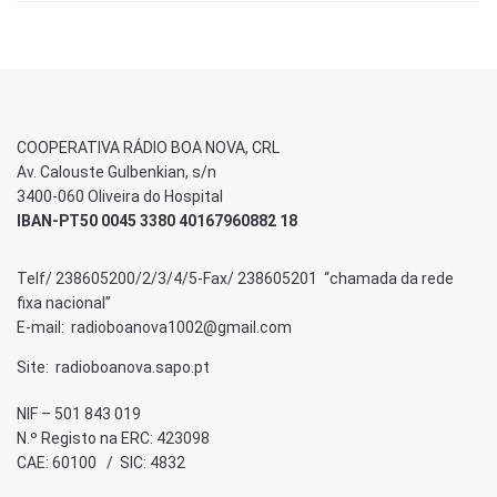
COOPERATIVA RÁDIO BOA NOVA, CRL
Av. Calouste Gulbenkian, s/n
3400-060 Oliveira do Hospital
IBAN-PT50 0045 3380 40167960882 18
Telf/ 238605200/2/3/4/5-Fax/ 238605201 “chamada da rede
fixa nacional”
E-mail: radioboanova1002@gmail.com
Site: radioboanova.sapo.pt
NIF – 501 843 019
N.º Registo na ERC: 423098
CAE: 60100 / SIC: 4832