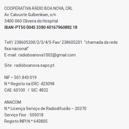
COOPERATIVA RÁDIO BOA NOVA, CRL
Av. Calouste Gulbenkian, s/n
3400-060 Oliveira do Hospital
IBAN-PT50 0045 3380 40167960882 18
Telf/ 238605200/2/3/4/5-Fax/ 238605201 “chamada da rede
fixa nacional”
E-mail: radioboanova1002@gmail.com
Site: radioboanova.sapo.pt
NIF – 501 843 019
N.º Registo na ERC: 423098
CAE: 60100 / SIC: 4832
ANACOM:
N.º Licença Serviço de Radiodifusão – 20370
Serviço Fixo : 505018
Registo INPI N.º 643805