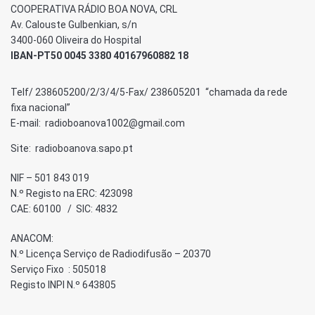
COOPERATIVA RÁDIO BOA NOVA, CRL
Av. Calouste Gulbenkian, s/n
3400-060 Oliveira do Hospital
IBAN-PT50 0045 3380 40167960882 18
Telf/ 238605200/2/3/4/5-Fax/ 238605201 “chamada da rede
fixa nacional”
E-mail: radioboanova1002@gmail.com
Site: radioboanova.sapo.pt
NIF – 501 843 019
N.º Registo na ERC: 423098
CAE: 60100 / SIC: 4832
ANACOM:
N.º Licença Serviço de Radiodifusão – 20370
Serviço Fixo : 505018
Registo INPI N.º 643805