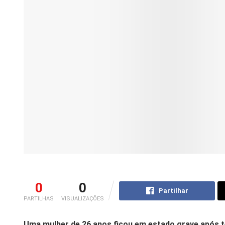
0
0
Partilhar
PARTILHAS
VISUALIZAÇÕES
Uma mulher de 26 anos ficou em estado grave após te