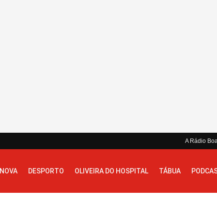
A Rádio Bo
 NOVA
DESPORTO
OLIVEIRA DO HOSPITAL
TÁBUA
PODCA