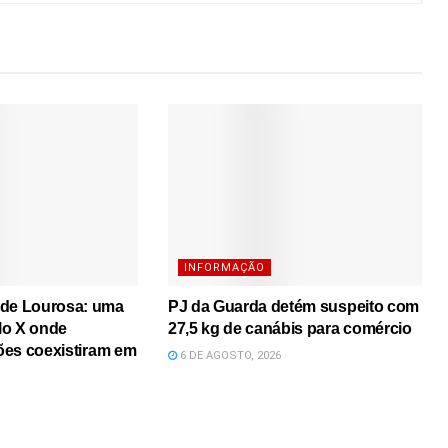
INFORMAÇÃO
 de Lourosa: uma
PJ da Guarda detém suspeito com
lo X onde
27,5 kg de canábis para comércio
iões coexistiram em
6 DE AGOSTO, 2026