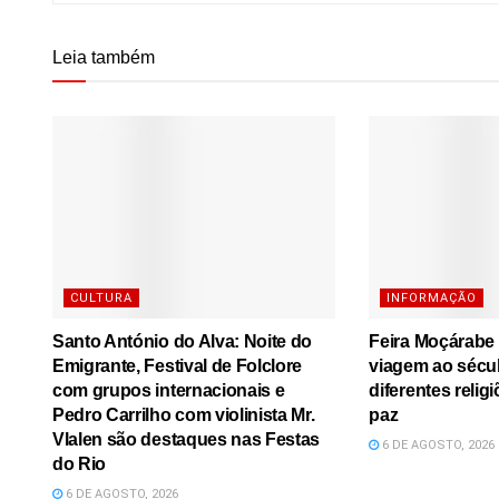
Leia também
CULTURA
INFORMAÇÃO
Santo António do Alva: Noite do
Feira Moçárabe
Emigrante, Festival de Folclore
viagem ao sécu
com grupos internacionais e
diferentes relig
Pedro Carrilho com violinista Mr.
paz
Vlalen são destaques nas Festas
6 DE AGOSTO, 2026
do Rio
6 DE AGOSTO, 2026