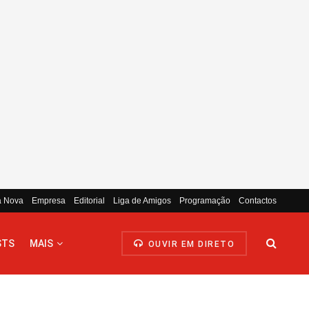
a Nova
Empresa
Editorial
Liga de Amigos
Programação
Contactos
STS
MAIS
OUVIR EM DIRETO