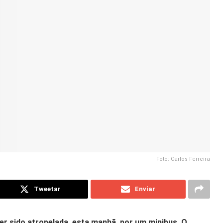
Foto: Carlos Ferreira
Tweetar
Enviar
r sido atropelada, esta manhã, por um minibus. O