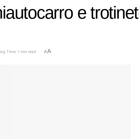
autocarro e trotinet
A
ng Time: 1 min read
A