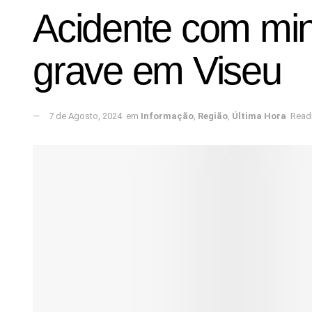
Acidente com mini
grave em Viseu
7 de Agosto, 2024
em
Informação
,
Região
,
Última Hora
Readi