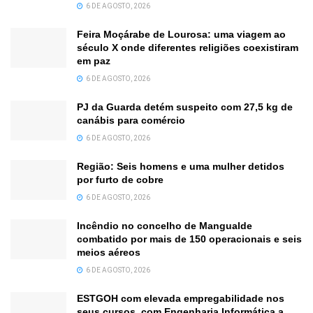
6 DE AGOSTO, 2026
Feira Moçárabe de Lourosa: uma viagem ao
século X onde diferentes religiões coexistiram
em paz
6 DE AGOSTO, 2026
PJ da Guarda detém suspeito com 27,5 kg de
canábis para comércio
6 DE AGOSTO, 2026
Região: Seis homens e uma mulher detidos
por furto de cobre
6 DE AGOSTO, 2026
Incêndio no concelho de Mangualde
combatido por mais de 150 operacionais e seis
meios aéreos
6 DE AGOSTO, 2026
ESTGOH com elevada empregabilidade nos
seus cursos, com Engenharia Informática a