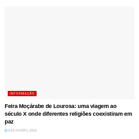
INFORMAÇÃO
Feira Moçárabe de Lourosa: uma viagem ao
século X onde diferentes religiões coexistiram em
paz
6 DE AGOSTO, 2026