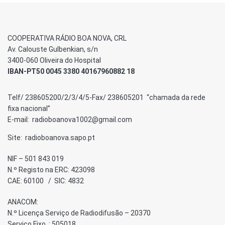
COOPERATIVA RÁDIO BOA NOVA, CRL
Av. Calouste Gulbenkian, s/n
3400-060 Oliveira do Hospital
IBAN-PT50 0045 3380 40167960882 18
Telf/ 238605200/2/3/4/5-Fax/ 238605201 “chamada da rede
fixa nacional”
E-mail: radioboanova1002@gmail.com
Site: radioboanova.sapo.pt
NIF – 501 843 019
N.º Registo na ERC: 423098
CAE: 60100 / SIC: 4832
ANACOM:
N.º Licença Serviço de Radiodifusão – 20370
Serviço Fixo : 505018