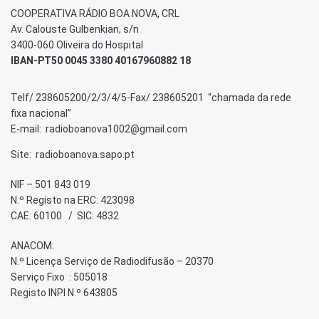
COOPERATIVA RÁDIO BOA NOVA, CRL
Av. Calouste Gulbenkian, s/n
3400-060 Oliveira do Hospital
IBAN-PT50 0045 3380 40167960882 18
Telf/ 238605200/2/3/4/5-Fax/ 238605201 “chamada da rede
fixa nacional”
E-mail: radioboanova1002@gmail.com
Site: radioboanova.sapo.pt
NIF – 501 843 019
N.º Registo na ERC: 423098
CAE: 60100 / SIC: 4832
ANACOM:
N.º Licença Serviço de Radiodifusão – 20370
Serviço Fixo : 505018
Registo INPI N.º 643805