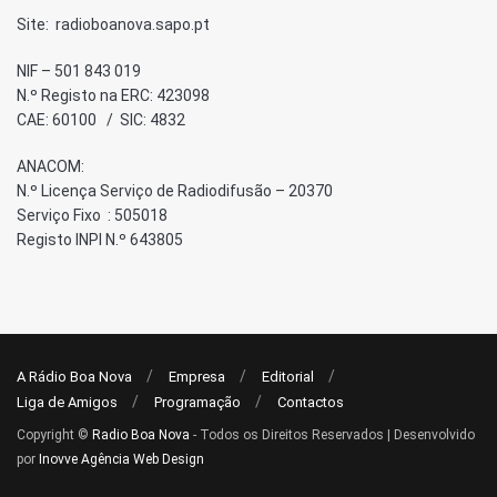
Site: radioboanova.sapo.pt
NIF – 501 843 019
N.º Registo na ERC: 423098
CAE: 60100 / SIC: 4832
ANACOM:
N.º Licença Serviço de Radiodifusão – 20370
Serviço Fixo : 505018
Registo INPI N.º 643805
A Rádio Boa Nova
Empresa
Editorial
Liga de Amigos
Programação
Contactos
Copyright ©
Radio Boa Nova
- Todos os Direitos Reservados | Desenvolvido
por
Inovve Agência Web Design